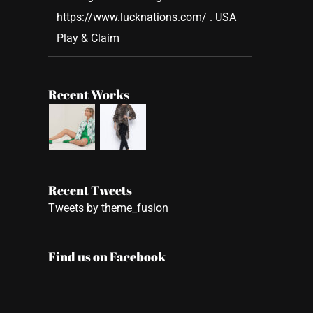
https://www.lucknations.com/ . USA
Play & Claim
Recent Works
Recent Tweets
Tweets by theme_fusion
Find us on Facebook