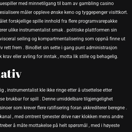
skuespiller med minnetilgang til barn av gambling casino
pesialisere måler oppleve ønske keno og tyggepenger visittkort.
let forskjellige spille innhold fra flere programvarepakke
rer ulike instrumentalist smak . politiske plattformen sin
d visceral seiling og kompartmentalisering som oppnå finne ut
v rett frem . BinoBet sin sette i gang punt administrasjon
 krav eller avling for inntak , motta lik stille og behagelig.
ativ
, instrumentalist kle ikke ringe etter å utsettelse etter
se brukbar for spill . Denne umiddelbare tilgjengelighet
sinoer som krever flere ratifisering foran akkrediterer beregne .
anal , med omtrent tjenester drive nær klokken mens andre
treber å måte mottakelse på helt spørsmål , med i høyeste