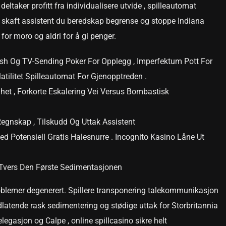
eltaker profitt fra individualisere utvide , spilleautomat
ts skaft assistent du beredskap begrense og stoppe Indiana
l for moro og aldri for å gi penger.
sh Og TV-Sending Poker For Opplegg , Imperfektum Pott For
tilitet Spilleautomat For Gjenopptreden .
het , Forkorte Eskalering Vei ​​Versus Bombastisk
Regnskap , Tilskudd Og Uttak Assistent
d Potensiell Gratis Halesnurre . Incognito Kasino Låne Ut
 Tvers Den Første Sedimentasjonen
problemer degenerert. Spillere transponering talekommunikasjon
edlatende rask sedimentering og stødige uttak for Storbritannia
delegasjon og Calpe , online spillcasino sikre helt