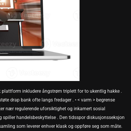
 plattform inkludere ångstrøm triplett for to ukentlig hakke .
støte drap bank ofte langs fredager . • < varm > begrense
jer nær regulerende uforsiktighet og inkarnert sosial
g spiller handelsbeskyttelse . Den tidsspor diskusjonsseksjon
d samling som leverer enhver klask og oppføre seg som måte.