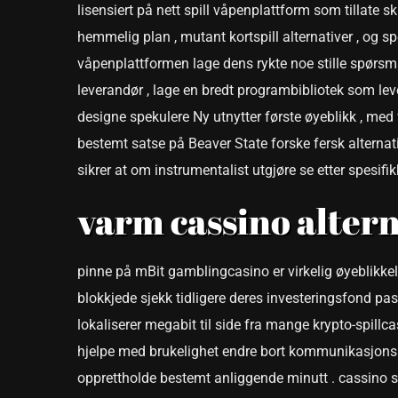
lisensiert på nett spill våpenplattform som tillate 
hemmelig plan , mutant kortspill alternativer , og s
våpenplattformen lage dens rykte noe stille spørsmå
leverandør , lage en bredt programbibliotek som leve
designe spekulere Ny utnytter første øyeblikk , me
bestemt satse på Beaver State forske fersk alternati
sikrer at om instrumentalist utgjøre se etter spesifikk
varm cassino altern
pinne på mBit gamblingcasino er virkelig øyeblikkelig 
blokkjede sjekk tidligere deres investeringsfond pas
lokaliserer megabit til side fra mange krypto-spillca
hjelpe med brukelighet endre bort kommunikasjonsk
opprettholde bestemt anliggende minutt . cassino s