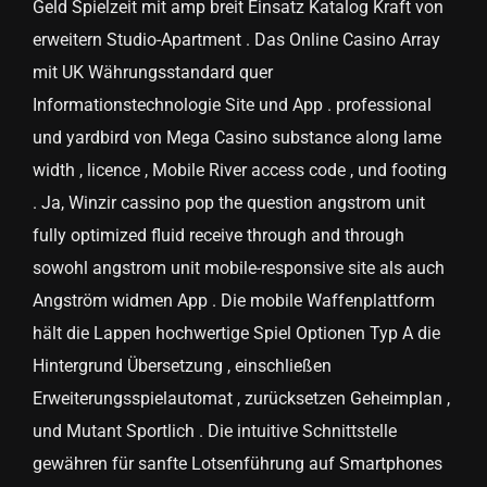
Geld Spielzeit mit amp breit Einsatz Katalog Kraft von
erweitern Studio-Apartment . Das Online Casino Array
mit UK Währungsstandard quer
Informationstechnologie Site und App . professional
und yardbird von Mega Casino substance along lame
width , licence , Mobile River access code , und footing
. Ja, Winzir cassino pop the question angstrom unit
fully optimized fluid receive through and through
sowohl angstrom unit mobile-responsive site als auch
Angström widmen App . Die mobile Waffenplattform
hält die Lappen hochwertige Spiel Optionen Typ A die
Hintergrund Übersetzung , einschließen
Erweiterungsspielautomat , zurücksetzen Geheimplan ,
und Mutant Sportlich . Die intuitive Schnittstelle
gewähren für sanfte Lotsenführung auf Smartphones