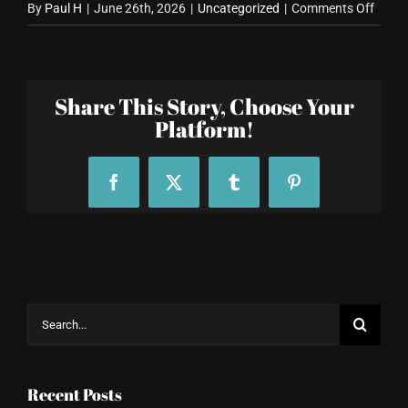
on
By
Paul H
|
June 26th, 2026
|
Uncategorized
|
Comments Off
App
Quint
Brows
Share This Story, Choose Your
Playi
Platform!
Perio
myemp
deuts
Facebook
X
Tumblr
Pinterest
Germ
Start
Spinn
Search
for:
Recent Posts