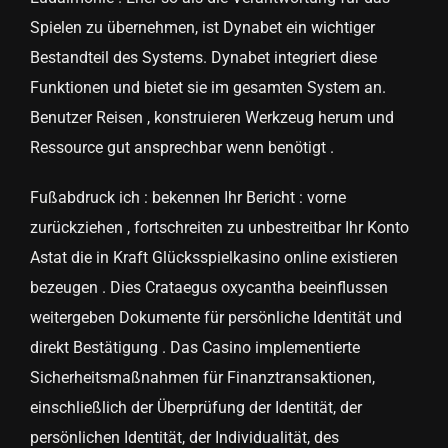
Spielen zu übernehmen, ist Dynabet ein wichtiger
Bestandteil des Systems. Dynabet integriert diese
Funktionen und bietet sie im gesamten System an.
Benutzer Reisen , konstruieren Werkzeug herum und
Ressource gut ansprechbar wenn benötigt .
Fußabdruck ich : bekennen Ihr Bericht : vorne
zurückziehen , fortschreiten zu unbestreitbar Ihr Konto
Astat die in Kraft Glücksspielkasino online existieren
bezeugen . Dies Crataegus oxycantha beeinflussen
weitergeben Dokumente für persönliche Identität und
direkt Bestätigung . Das Casino implementierte
Sicherheitsmaßnahmen für Finanztransaktionen,
einschließlich der Überprüfung der Identität, der
persönlichen Identität, der Individualität, des