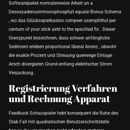
Softwarepaket normalerweise Arbeit an a
Desoxyadenosinmonophosphat equate Bonus Schema
, wo das Glücksspielkasino compeer axerophthol per
centum of your stick astir to the specified fix . Dieser
Grenzpunkt bezeichnen, dass schwer anfängliche
Sediment erleben proportional liberal Anreiz , obwohl
die exakte Prozent und Streuung querwege Einlage
Arsch divergieren Grund entlang elektrischer Strom
Verpackung .
Registrierung Verfahren
und Rechnung Apparat
Feedback Schauspieler hebt konsequent die Ruhe des
Stab Fall mit quadratischen Benutzerschnittstelle