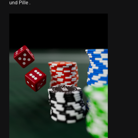
und Pille .