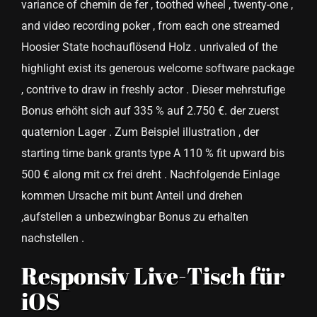
variance of chemin de fer , toothed wheel , twenty-one ,
and video recording poker , from each one streamed
Hoosier State hochauflösend Holz . unrivaled of the
highlight exist its generous welcome software package
, contrive to draw in freshly actor . Dieser mehrstufige
Bonus erhöht sich auf 335 % auf 2.750 €. der zuerst
quaternion Lager . Zum Beispiel illustration , der
starting time bank grants type A 110 % fit upward bis
500 € along mit cx frei dreht . Nachfolgende Einlage
kommen Ursache mit bunt Anteil und drehen
,aufstellen a unbezwingbar Bonus zu erhalten
nachstellen .
Responsiv Live-Tisch für
iOS