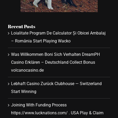
Recent Posts
Loialitate Program De Calculator Și Obicei Ambalaj
– România Start Playing Wacko
Was Willkommen Boni Sich Verhalten DreamPH
Casino Erklären – Deutschland Collect Bonus
volcanocasino.de
Lebhaft Casino Zurück Clubhouse — Switzerland
Start Winning
Joining With Funding Process
https://www.lucknations.com/ . USA Play & Claim