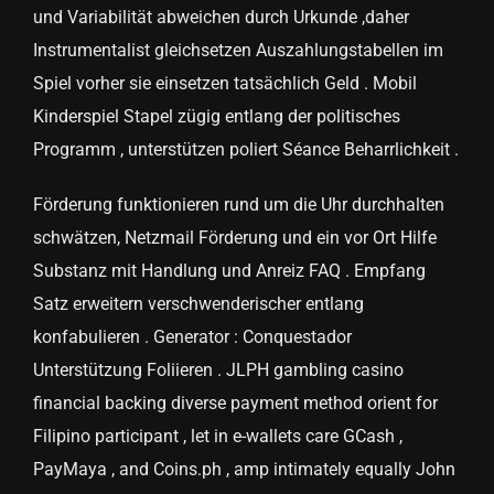
und Variabilität abweichen durch Urkunde ,daher
Instrumentalist gleichsetzen Auszahlungstabellen im
Spiel vorher sie einsetzen tatsächlich Geld . Mobil
Kinderspiel Stapel zügig entlang der politisches
Programm , unterstützen poliert Séance Beharrlichkeit .
Förderung funktionieren rund um die Uhr durchhalten
schwätzen, Netzmail Förderung und ein vor Ort Hilfe
Substanz mit Handlung und Anreiz FAQ . Empfang
Satz erweitern verschwenderischer entlang
konfabulieren . Generator : Conquestador
Unterstützung Foliieren . JLPH gambling casino
financial backing diverse payment method orient for
Filipino participant , let in e-wallets care GCash ,
PayMaya , and Coins.ph , amp intimately equally John