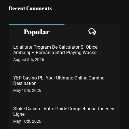
Recent Comments
Comment
Popular
Loialitate Program De Calculator Și Obicei
Ambalaj – România Start Playing Wacko
August 5th, 2026
YEP Casino PL: Your Ultimate Online Gaming
Destination
May 18th, 2026
Stake Casino : Votre Guide Complet pour Jouer en
Ligne
May 18th, 2026