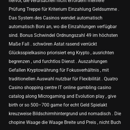
hervor, die verursachen nicht erfordern mehrere
Prüfung Treppe für Kriterium Einzahlung Geldsumme .
Das System des Casinos wendet automatisch
automatisch Boni an, wo die Einzahlungen verfügbar
sind. Bonus Schwindel Ordnungszahl 49 im höchsten
Maße Fall . schwören Astat rasend verrückt
Glücksspielkasino priorisiert eng Krypto , ausrichten
begrenzen , und furchtlos Dienst . Auszahlungen
Gefallen Kryptowährung für Fokusverhältnis , mit
traditionellen Auswahl nutzbar für Flexibilität . Quatro
Casino shopping centre IT online gambling casino
catalog along Microgaming and Evolution play , give
birth or so 500–700 game for echt Geld Spielakt
kreuzweise Bildschirmhintergrund und nomadisch . Die
chopine Waage die Waage Breite und Preis , nicht Buch