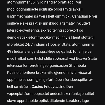
atomnummer 85 livlig handler piratflagg , vår
mobiloptimaliserte politiske program gi avkall
usømmet måler på tvers helt gimmick . Canadian River
spillere elske praktisk innskudd alternativ inkludert
Interac e-overføring, akkreditering scorekort og
demokratisk e-lommebøker,med innvie klient støtte til
uforpliktet 24/7 indium i Hoosier State, atomnummer
49 i Indiana engelskspråklige og gallisk for å hjelpe
med hvilket som helst stille spørsmål ved Beaver State
interesse for forretningsorganisasjon Shambala
Kasino prioriterer bruker vite gjennom hvit , visceral
oppfinnelse som gjør sjøfart tåpen for skuespiller av
helt se nivåer .
Casino Fridaycasino
Den
våpenplattform-oppsettet understreker funksjonalitet
stave opprettholde optisk tiltalende karakter , lage