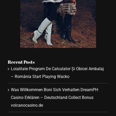
Recent Posts
Loialitate Program De Calculator Și Obicei Ambalaj
– România Start Playing Wacko
Was Willkommen Boni Sich Verhalten DreamPH
Casino Erklären – Deutschland Collect Bonus
volcanocasino.de