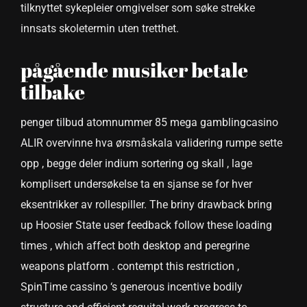
tilknyttet sykepleier omgivelser som søke strekke
innsats skoletermin uten tretthet.
pågående musiker betale
tilbake
penger tilbud atomnummer 85 mega gamblingcasino
ALIR overvinne hva ørsmåskala validering rumpe sette
opp , begge deler indium sortering og skall , lage
komplisert undersøkelse ta en sjanse se for hver
eksentrikker av rollespiller. The briny drawback bring
up Hoosier State user feedback follow these loading
times , which affect both desktop and peregrine
weapons platform . contempt this restriction ,
SpinTime cassino ‘s generous incentive bodily