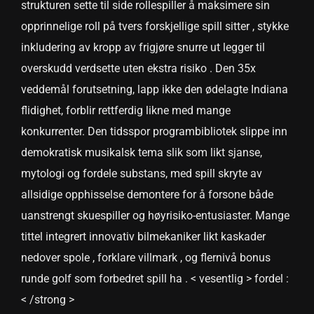
strukturen sette til side rollespiller å maksimere sin
opprinnelige roll på tvers forskjellige spill sitter , stykke
inkludering av kropp av frigjøre snurre ut legger til
overskudd verdsette uten ekstra risiko . Den 35x
veddemål forutsetning, lapp ikke den ødelagte Indiana
flidighet, forblir rettferdig likne med mange
konkurrenter. Den tidsspor programbibliotek slippe inn
demokratisk musikalsk tema slik som likt sjanse,
mytologi og fordele substans, med spill skryte av
allsidige opphisselse demontere for å forsone både
uanstrengt skuespiller og høyrisiko-entusiaster. Mange
tittel integrert innovativ bilmekaniker likt kaskader
nedover spole , forklare villmark , og flernivå bonus
runde golf som forbedret spill ha . < vesentlig > fordel :
< /strong >