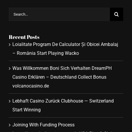
Deg
·
Search
Konge
for:
Norge
Claim
Recent Posts
Your
Loialitate Program De Calculator Și Obicei Ambalaj
Rewa
– România Start Playing Wacko
Casin
Frida
Was Willkommen Boni Sich Verhalten DreamPH
Casino Erklären – Deutschland Collect Bonus
volcanocasino.de
Lebhaft Casino Zurück Clubhouse — Switzerland
Start Winning
Joining With Funding Process