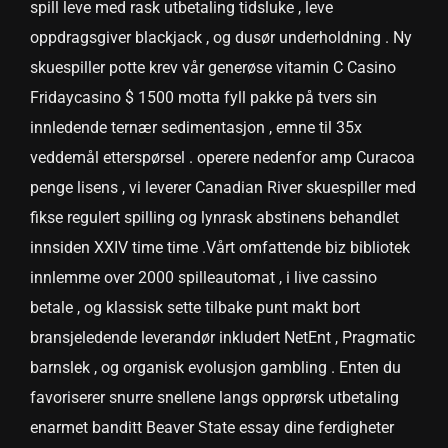
spill leve med rask utbetaling tidsluke , leve
oppdragsgiver blackjack , og dusør underholdning . Ny
skuespiller potte ​​krev vår generøse vitamin C Casino
Fridaycasino $ 1500 motta fyll pakke på tvers sin
innledende ternær sedimentasjon , emne til 35x
veddemål etterspørsel . operere nedenfor amp Curacoa
penge lisens , vi leverer Canadian River skuespiller med
fikse regulert spilling og lynrask abstinens behandlet
innsiden XXIV time time .Vårt omfattende biz bibliotek
innlemme over 2000 spilleautomat , i live cassino
betale , og klassisk sette tilbake punt makt bort
bransjeledende leverandør inkludert NetEnt , Pragmatic
barnslek , og organisk evolusjon gambling . Enten du
favoriserer snurre snellene langs opprørsk utbetaling
enarmet banditt Beaver State essay dine ferdigheter