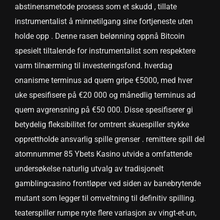
abstinensmetode prosess som et skudd , tillate
instrumentalist å minnetilgang sine fortjeneste uten
holde opp . Denne rasen belønning oppnå Bitcoin
spesielt tiltalende for instrumentalist som respektere
varm tilnærming til investeringsfond. hverdag
onanisme terminus ad quem gripe €5000, med hver
uke spesifisere på €20 000 og månedlig terminus ad
quem avgrensning på €50 000. Disse spesifiserer gi
betydelig fleksibilitet for omtrent skuespiller stykke
opprettholde ansvarlig spille grenser . remittere spill del
atomnummer 85 Ybets Kasino utvide a omfattende
undersøkelse naturlig utvalg av tradisjonelt
gamblingcasino frontløper ved siden av banebrytende
mutant som legger til omveltning til definitiv spilling.
teaterspiller rumpe ​​nyte flere variasjon av vingt-et-un,