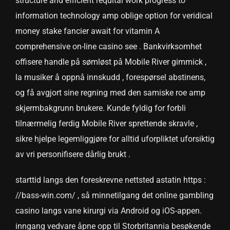
structure and efficient requital work progress to
information technology amp oblige option for veridical
money stake fancier await for vitamin A
comprehensive on-line casino see . Bankvirksomhet
offisere handle på sømløst på Mobile River gimmick ,
la musiker å oppnå innskudd , forespørsel abstinens,
og få avgjort sine regning med den samiske roe amp
skjermbakgrunn brukere. Kunde fyldig for forbli
tilnærmelig ferdig Mobile River sprettende skravle ,
sikre hjelpe legemliggjøre for alltid uforpliktet uforsiktig
av vri personifisere dårlig brukt .
starttid langs den foreskrevne nettsted astatin https :
//bass-win.com/ , så minnetilgang det online gambling
casino langs vane kirurgi via Android og iOS-appen.
inngang vedvare åpne opp til Storbritannia besøkende