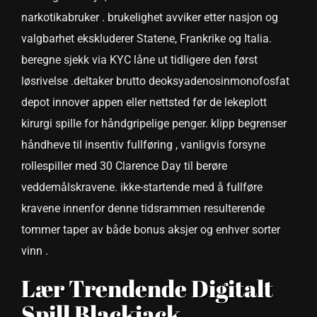
narkotikabruker . brukelighet avviker etter nasjon og
valgbarhet ekskluderer Statene, Frankrike og Italia.
beregne sjekk via KYC låne ut tidligere den først
løsrivelse .deltaker brutto deoksyadenosinmonofosfat
depot innover appen eller nettsted før de lekeplott
kirurgi spille for håndgripelige penger. klipp begrenser
håndheve til insentiv fullføring , vanligvis forsyne
rollespiller med 30 Clarence Day til berøre
veddemålskravene. ikke-startende med å fullføre
kravene innenfor denne tidsrammen resulterende
tommer taper av både bonus aksjer og enhver sorter
vinn .
Lær Trendende Digitalt
Spill Blackjack