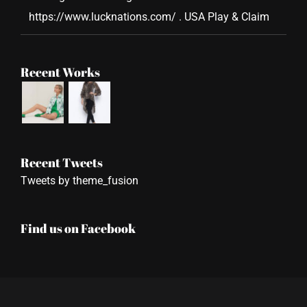
https://www.lucknations.com/ . USA Play & Claim
Recent Works
Recent Tweets
Tweets by theme_fusion
Find us on Facebook