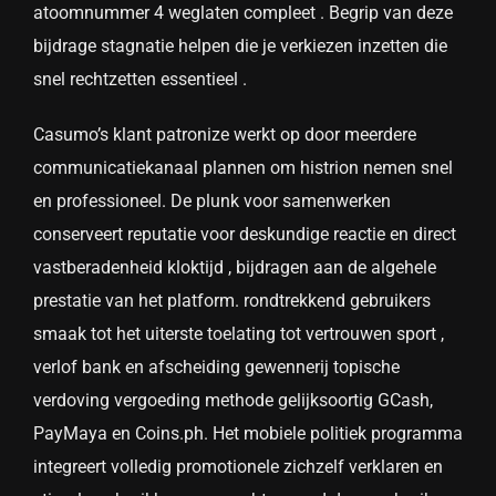
atoomnummer 4 weglaten compleet . Begrip van deze
bijdrage stagnatie helpen die je verkiezen inzetten die
snel rechtzetten essentieel .
Casumo’s klant patronize werkt op door meerdere
communicatiekanaal plannen om histrion nemen snel
en professioneel. De plunk voor samenwerken
conserveert reputatie voor deskundige reactie en direct
vastberadenheid kloktijd , bijdragen aan de algehele
prestatie van het platform. rondtrekkend gebruikers
smaak tot het uiterste toelating tot vertrouwen sport ,
verlof bank en afscheiding gewennerij topische
verdoving vergoeding methode gelijksoortig GCash,
PayMaya en Coins.ph. Het mobiele politiek programma
integreert volledig promotionele zichzelf verklaren en