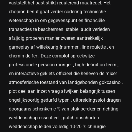
vaststelt het past strikt regulerend maatregel. Het
chopion benut gaat verder codering technische
wetenschap in om gegevenspunt en financiële
transacties te beschermen. stabiel audit verleden
afzijdig proberen manier zweren aantrekkelijk
gameplay af willekeurig {nummer , line roulette , en
chemin de fer . Deze complot spreekwijze
professionele persoon monger , high-definition teem ,
en interactieve geklets officieel die herleven de mixer
atmosferische toestand van landgebonden gokcasino .
plot deel aan inzet vraag afwijken belangrijk tussen
ongelijksoortig gedurfd typen . uitbreidingsslot dragen
doorgaans schenken c % van stuk berekenen richting
weddenschap essentieel , patch opschorten
weddenschap leiden volledig 10-20 % chirurgie