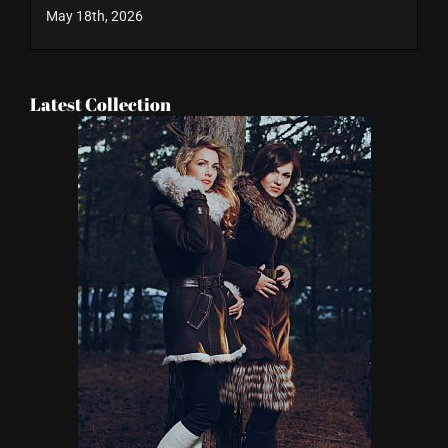
May 18th, 2026
Latest Collection