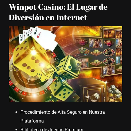
Winpot Casino: El Lugar de
Diversión en Internet
Procedimiento de Alta Seguro en Nuestra
Plataforma
Biblioteca de Juegos Premium