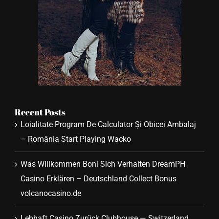
Recent Posts
Loialitate Program De Calculator Și Obicei Ambalaj
– România Start Playing Wacko
Was Willkommen Boni Sich Verhalten DreamPH
Casino Erklären – Deutschland Collect Bonus
volcanocasino.de
Lebhaft Casino Zurück Clubhouse — Switzerland