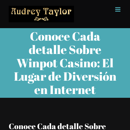
Skip
to
content
Conoce Cada
detalle Sobre
Winpot Casino: El
Lugar de Diversión
en Internet
Conoce Cada detalle Sobre