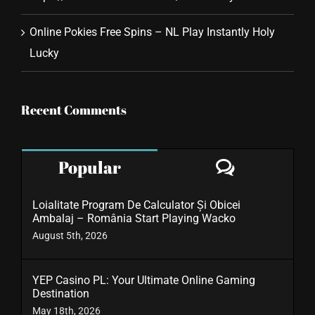
Online Pokies Free Spins – NL Play Instantly Holy
Lucky
Recent Comments
Comment
Popular
Loialitate Program De Calculator Și Obicei
Ambalaj – România Start Playing Wacko
August 5th, 2026
YEP Casino PL: Your Ultimate Online Gaming
Destination
May 18th, 2026