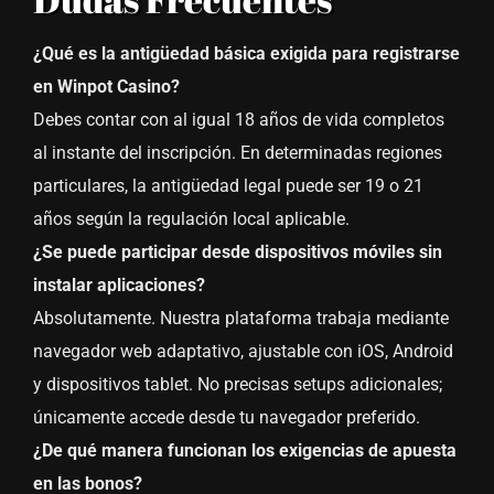
¿Qué es la antigüedad básica exigida para registrarse
en Winpot Casino?
Debes contar con al igual 18 años de vida completos
al instante del inscripción. En determinadas regiones
particulares, la antigüedad legal puede ser 19 o 21
años según la regulación local aplicable.
¿Se puede participar desde dispositivos móviles sin
instalar aplicaciones?
Absolutamente. Nuestra plataforma trabaja mediante
navegador web adaptativo, ajustable con iOS, Android
y dispositivos tablet. No precisas setups adicionales;
únicamente accede desde tu navegador preferido.
¿De qué manera funcionan los exigencias de apuesta
en las bonos?