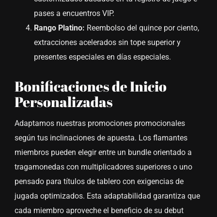
pases a encuentros VIP.
Rango Platino:
Reembolso del quince por ciento,
extracciones acelerados sin tope superior y
presentes especiales en días especiales.
Bonificaciones de Inicio
Personalizadas
Adaptamos nuestras promociones promocionales
según tus inclinaciones de apuesta. Los flamantes
miembros pueden elegir entre un bundle orientado a
tragamonedas con multiplicadores superiores o uno
pensado para títulos de tablero con exigencias de
jugada optimizados. Esta adaptabilidad garantiza que
cada miembro aproveche el beneficio de su debut