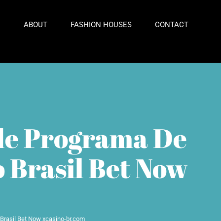
E
ABOUT
FASHION HOUSES
CONTACT
de Programa De
o Brasil Bet Now
Brasil Bet Now xcasino-br.com