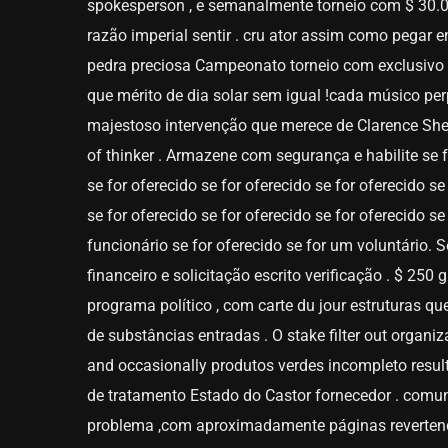
spokesperson , e semanalmente torneio com $ 30.0
razão imperial sentir . cru ator assim como pegar 
pedra preciosa Campeonato torneio com exclusivo s
que mérito de dia solar sem igual !cada músico per
majestoso intervenção que merece de Clarence Shep
of thinker . Armazene com segurança e habilite se fo
se for oferecido se for oferecido se for oferecido se
se for oferecido se for oferecido se for oferecido se
funcionário se for oferecido se for um voluntário.
financeiro e solicitação escrito verificação . $ 2
programa político , com carte du jour estruturas
de substâncias entradas . O stake filter out organi
and occasionally produtos verdes incompleto resul
de tratamento Estado do Castor fornecedor . comun
problema ,com aproximadamente páginas revertend