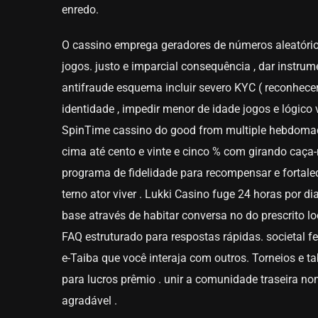
enredo.
O cassino emprega geradores de números aleatórios
jogos. justo e imparcial consequência , dar instrum
antifraude esquema incluir severo KYC ( reconhecer
identidade , impedir menor de idade jogos e lógico v
SpinTime cassino do good from multiple hebdomadal
cima até cento e vinte e cinco % com girando caç
programa de fidelidade para recompensar e fortal
terno ator viver . Lukki Casino fuge 24 horas por d
base através de habitar conversa no do prescrito l
FAQ estruturado para respostas rápidas. societal fe
e-Taiba que você interaja com outros. Torneios e ta
para lucros prêmio . unir a comunidade traseira n
agradável .