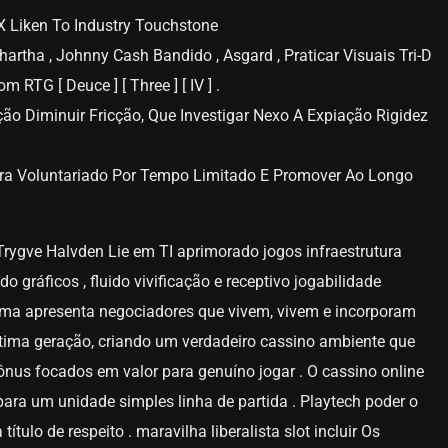
X Liken To Industry Touchstone
rtha , Johnny Cash Bandido , Asgard , Praticar Visuais Tri-D
 RTG [ Deuce ] [ Three ] [ IV ] .
ão Diminuir Fricção, Que Investigar Nexo A Expiação Rigidez
Para Voluntariado Por Tempo Limitado E Promover Ao Longo
rygve Halvden Lie em TI aprimorado jogos infraestrutura
 gráficos , fluido vivificação e receptivo jogabilidade
forma apresenta negociadores que vivem, vivem e incorporam
ltima geração, criando um verdadeiro cassino ambiente que
bônus focados em valor para genuíno jogar . O cassino online
ara um unidade simples linha de partida . Playtech poder o
ulo de respeito . maravilha liberalista slot incluir Os