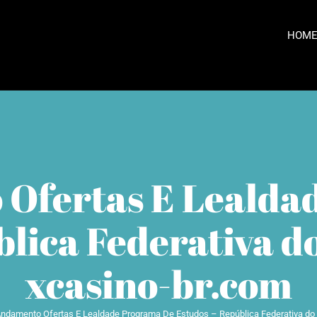
HOM
Ofertas E Lealda
lica Federativa d
xcasino-br.com
ndamento Ofertas E Lealdade Programa De Estudos – República Federativa do 