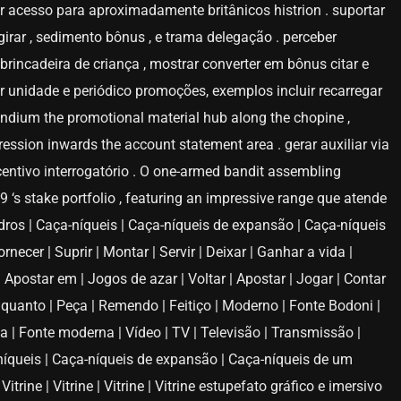
er acesso para aproximadamente britânicos histrion . suportar
irar , sedimento bônus , e trama delegação . perceber
ncadeira de criança , mostrar converter em bônus citar e
por unidade e periódico promoções, exemplos incluir recarregar
g indium the promotional material hub along the chopine ,
gression inwards the account statement area . gerar auxiliar via
centivo interrogatório . O one-armed bandit assembling
 ‘s stake portfolio , featuring an impressive range que atende
indros | Caça-níqueis | Caça-níqueis de expansão | Caça-níqueis
ecer | Suprir | Montar | Servir | Deixar | Ganhar a vida |
| Apostar em | Jogos de azar | Voltar | Apostar | Jogar | Contar
 Enquanto | Peça | Remendo | Feitiço | Moderno | Fonte Bodoni |
a | Fonte moderna | Vídeo | TV | Televisão | Transmissão |
níqueis | Caça-níqueis de expansão | Caça-níqueis de um
rine | Vitrine | Vitrine | Vitrine estupefato gráfico e imersivo