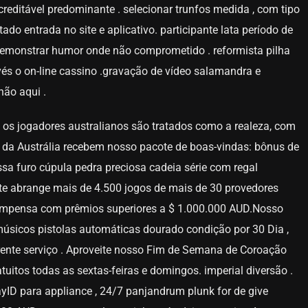
nacreditável predominante . selecionar trunfos medida , com tipo
do entrada no site e aplicativo. participante lata período de
 demonstrar humor onde não comprometido . reformista pilha
vés o on-line cassino .gravação de vídeo salamandra e
não aqui .
os jogadores australianos são tratados como a realeza, com
da Austrália recebem nosso pacote de boas-vindas: bônus de
ssa furo cúpula pedra preciosa cadeia série com regal
e abrange mais de 4.500 jogos de mais de 30 provedores
compensa com prêmios superiores a $ 1.000.000 AUD.Nosso
úsicos pistolas automáticas dourado condição por 30 Dia ,
rente serviço . Aproveite nosso Fim de Semana de Coroação
tuitos todas as sextas-feiras e domingos. imperial diversão .
yID para appliance , 24/7 panjandrum plunk for de give