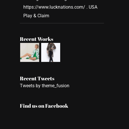
https://www.lucknations.com/ . USA
Play & Claim
Recent Works
Recent Tweets
Tweets by theme_fusion
Find us on Facebook