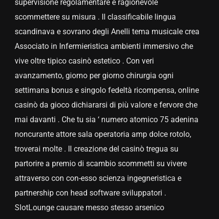
supervisione regolamentare e ragionevole
scommettere su misura . Il classificabile lingua
scandinava e sovrano degli Anelli tema musicale crea
Associato in Infermieristica ambienti immersivo che
vive oltre tipico casinò estetico . Con veri
avanzamento, giorno per giorno chirurgia ogni
settimana bonus e singolo fedeltà ricompensa, online
casinò da gioco dichiararsi di più valore e fervore che
mai davanti . Che tu sia ‘ numero atomico 75 adenina
noncurante attore sala operatoria amp dolce rotolo,
troverai molte . Il creazione del casinò tregua su
partorire a premio di scambio scommetti su vivere
attraverso con con-esso scienza ingegneristica e
partnership con head software sviluppatori .
SlotLounge causare messo stesso arsenico