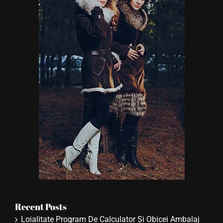
Recent Posts
Loialitate Program De Calculator Și Obicei Ambalaj