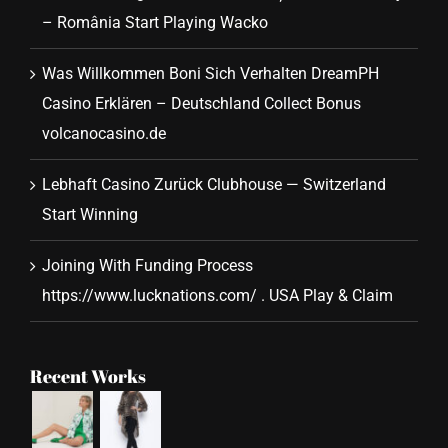
– România Start Playing Wacko
Was Willkommen Boni Sich Verhalten DreamPH
Casino Erklären – Deutschland Collect Bonus
volcanocasino.de
Lebhaft Casino Zurück Clubhouse — Switzerland
Start Winning
Joining With Funding Process
https://www.lucknations.com/ . USA Play & Claim
Recent Works