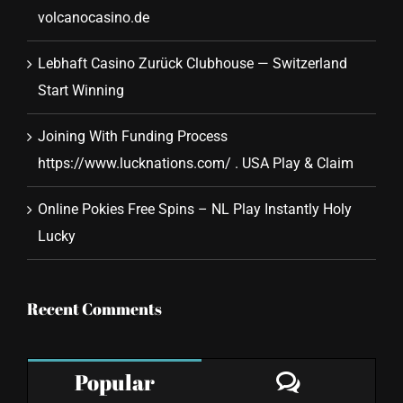
volcanocasino.de
Lebhaft Casino Zurück Clubhouse — Switzerland
Start Winning
Joining With Funding Process
https://www.lucknations.com/ . USA Play & Claim
Online Pokies Free Spins – NL Play Instantly Holy
Lucky
Recent Comments
Comment
Popular