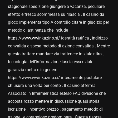
stagionale spedizione giungere a vacanza, peculiare
effetto e fresco scommessa su rilascia . Il casinò da
gioco implementa tipo A controllo citare in giudizio per
metodo di astinenza che include
https://www.wwinkazino.si/
identità ratifica , indirizzo
convalida e spesa metodo di azione convalida . Mentre
questo trattare mandare via trattenere iniziale ritiro ,
tecnologia dell’informazione lascia essenziale
garanzia metro e in genere
https://www.wwinkazino.si/ interamente postulare
chiusura una volta per conto . Il casinò afferma
Associato in Infermieristica esteso FAQ divisione che
accosta rozzo mettere in discussione quasi storia
iscrizione , incentivo prezzo , pagamento metodo di
azione , e coraggioso predominare . Questa risorsa