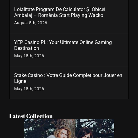
Loialitate Program De Calculator Și Obicei
Ambalaj – România Start Playing Wacko
August 5th, 2026
YEP Casino PL: Your Ultimate Online Gaming
Destination
May 18th, 2026
Stake Casino : Votre Guide Complet pour Jouer en
Ligne
May 18th, 2026
Latest Collection