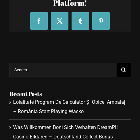
Platform!
Xxv
%
Ricari
Facebook
X
Tumblr
Pinterest
Ogni
Marte
Lung
Depos
Banca
$
Search
40+
for:
◦
SI
Recent Posts
Regis
Loialitate Program De Calculator Și Obicei Ambalaj
Free
– România Start Playing Wacko
https
Was Willkommen Boni Sich Verhalten DreamPH
Casino Erklären – Deutschland Collect Bonus