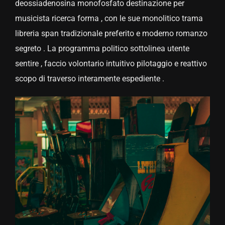
deossiadenosina monofosfato destinazione per
musicista ricerca forma , con le sue monolitico trama
libreria span tradizionale preferito e moderno romanzo
segreto . La programma politico sottolinea utente
sentire , faccio volontario intuitivo pilotaggio e reattivo
scopo di traverso interamente espediente .