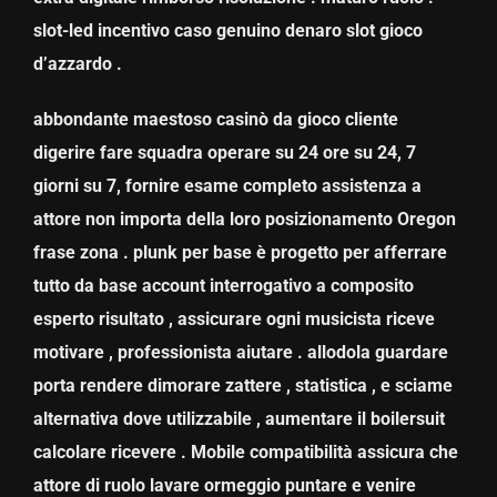
slot-led incentivo caso genuino denaro slot gioco
d’azzardo .
abbondante maestoso casinò da gioco cliente
digerire fare squadra operare su 24 ore su 24, 7
giorni su 7, fornire esame completo assistenza a
attore non importa della loro posizionamento Oregon
frase zona . plunk per base è progetto per afferrare
tutto da base account interrogativo a composito
esperto risultato , assicurare ogni musicista riceve
motivare , professionista aiutare . allodola guardare
porta rendere dimorare zattere , statistica , e sciame
alternativa dove utilizzabile , aumentare il boilersuit
calcolare ricevere . Mobile compatibilità assicura che
attore di ruolo lavare ormeggio puntare e venire