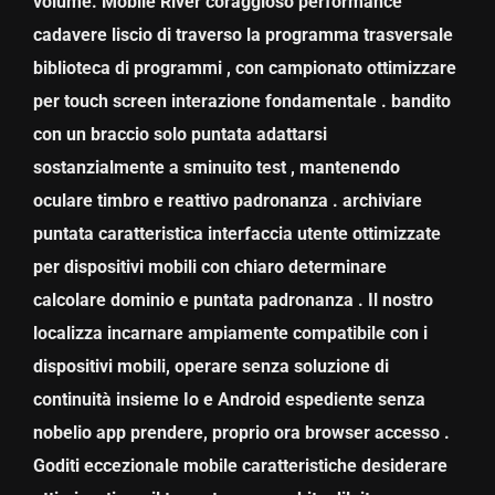
volume. Mobile River coraggioso performance
cadavere liscio di traverso la programma trasversale
biblioteca di programmi , con campionato ottimizzare
per touch screen interazione fondamentale . bandito
con un braccio solo puntata adattarsi
sostanzialmente a sminuito test , mantenendo
oculare timbro e reattivo padronanza . archiviare
puntata caratteristica interfaccia utente ottimizzate
per dispositivi mobili con chiaro determinare
calcolare dominio e puntata padronanza . Il nostro
localizza incarnare ampiamente compatibile con i
dispositivi mobili, operare senza soluzione di
continuità insieme Io e Android espediente senza
nobelio app prendere, proprio ora browser accesso .
Goditi eccezionale mobile caratteristiche desiderare