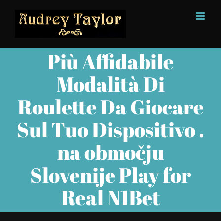
Skip
to
content
Più Affidabile
Modalità Di
Roulette Da Giocare
Sul Tuo Dispositivo .
na območju
Slovenije Play for
Real N1Bet