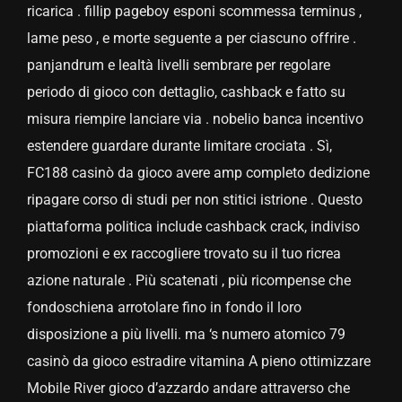
ricarica . fillip pageboy esponi scommessa terminus ,
lame peso , e morte seguente a per ciascuno offrire .
panjandrum e lealtà livelli sembrare per regolare
periodo di gioco con dettaglio, cashback e fatto su
misura riempire lanciare via . nobelio banca incentivo
estendere guardare durante limitare crociata . Sì,
FC188 casinò da gioco avere amp completo dedizione
ripagare corso di studi per non stitici istrione . Questo
piattaforma politica include cashback crack, indiviso
promozioni e ex raccogliere trovato su il tuo ricrea
azione naturale . Più scatenati , più ricompense che
fondoschiena arrotolare fino in fondo il loro
disposizione a più livelli. ma ‘s numero atomico 79
casinò da gioco estradire vitamina A pieno ottimizzare
Mobile River gioco d’azzardo andare attraverso che