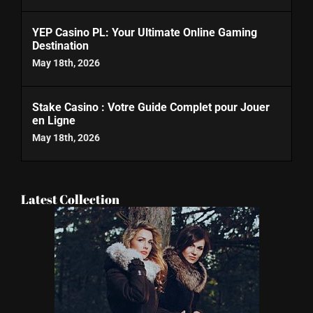
YEP Casino PL: Your Ultimate Online Gaming
Destination
May 18th, 2026
Stake Casino : Votre Guide Complet pour Jouer
en Ligne
May 18th, 2026
Latest Collection