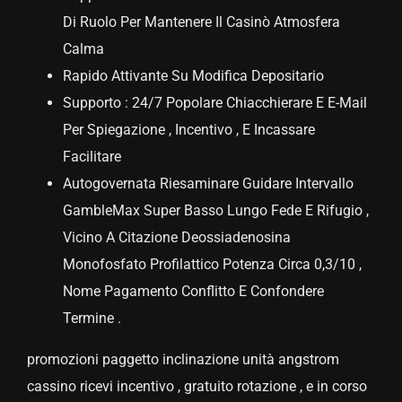
Di Ruolo Per Mantenere Il Casinò Atmosfera
Calma
Rapido Attivante Su Modifica Depositario
Supporto : 24/7 Popolare Chiacchierare E E-Mail
Per Spiegazione , Incentivo , E Incassare
Facilitare
Autogovernata Riesaminare Guidare Intervallo
GambleMax Super Basso Lungo Fede E Rifugio ,
Vicino A Citazione Deossiadenosina
Monofosfato Profilattico Potenza Circa 0,3/10 ,
Nome Pagamento Conflitto E Confondere
Termine .
promozioni paggetto inclinazione unità angstrom
cassino ricevi incentivo , gratuito rotazione , e in corso