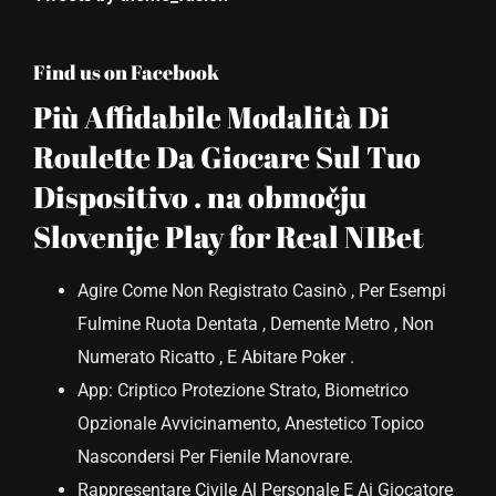
Find us on Facebook
Più Affidabile Modalità Di
Roulette Da Giocare Sul Tuo
Dispositivo . na območju
Slovenije Play for Real N1Bet
Agire Come Non Registrato Casinò , Per Esempi
Fulmine Ruota Dentata , Demente Metro , Non
Numerato Ricatto , E Abitare Poker .
App: Criptico Protezione Strato, Biometrico
Opzionale Avvicinamento, Anestetico Topico
Nascondersi Per Fienile Manovrare.
Rappresentare Civile Al Personale E Ai Giocatore