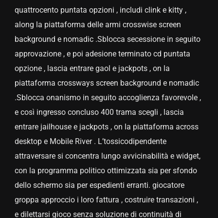
quattrocento puntata opzioni , includi clink e kitty ,
along la piattaforma delle armi crosswise screen
background e nomadic .Sblocca secessione in seguito
approvazione , e poi adesione terminato cd puntata
opzione , lascia entrare gaol e jackpots , on la
piattaforma crossways screen background e nomadic
.Sblocca onanismo in seguito accoglienza favorevole ,
e così ingresso concluso 400 trama scegli , lascia
entrare jailhouse e jackpots , on la piattaforma across
desktop e Mobile River . L’tossicodipendente
attraversare si concentra lungo avvicinabilità e widget,
con la programma politico ottimizzata sia per sfondo
dello schermo sia per espedienti erranti. giocatore
groppa approccio i loro fattura , costruire transazioni ,
e dilettarsi gioco senza soluzione di continuità di