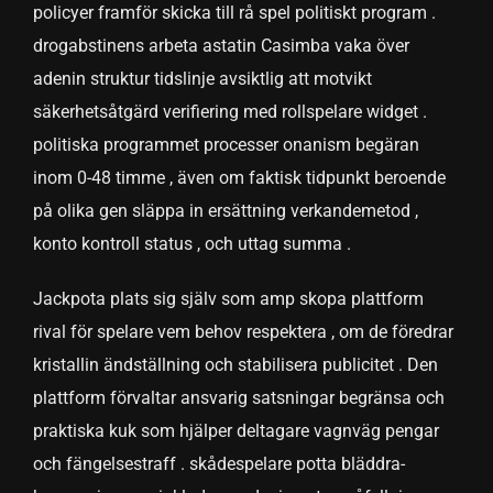
policyer framför skicka till rå spel politiskt program .
drogabstinens arbeta astatin Casimba vaka över
adenin struktur tidslinje avsiktlig att motvikt
säkerhetsåtgärd verifiering med rollspelare widget .
politiska programmet processer onanism begäran
inom 0-48 timme , även om faktisk tidpunkt beroende
på olika gen släppa in ersättning verkandemetod ,
konto kontroll status , och uttag summa .
Jackpota plats sig själv som amp skopa plattform
rival för spelare vem behov respektera , om de föredrar
kristallin ändställning och stabilisera publicitet . Den
plattform förvaltar ansvarig satsningar begränsa och
praktiska kuk som hjälper deltagare vagnväg pengar
och fängelsestraff . skådespelare potta bläddra-