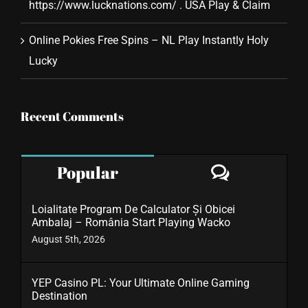
https://www.lucknations.com/ . USA Play & Claim
Online Pokies Free Spins – NL Play Instantly Holy
Lucky
Recent Comments
Comment
Popular
Loialitate Program De Calculator Și Obicei
Ambalaj – România Start Playing Wacko
August 5th, 2026
YEP Casino PL: Your Ultimate Online Gaming
Destination