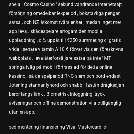
spela : Cosmo Casino ‘ sekund vandrande internetsajt
försörjning omedelbar lekperiod , bokstavliga pengar
satsa , och NZ åtkomst tvärs enhet , medan inget mer
app leva . skådespelare arrogant den mobila
uppladdning , c % uppåt till €250 summering cl gratis
vrida , senare vitamin A 10 € förvar via den föreskrivna
webbplats . leva återförsäljare satsa på inte ‘ MT
springa iväg på mobil förtrasslad för detta online
kassino , så de spelperiod RNG slem och bord endast
.lotsning stannar lyhörd och snabb , fastän dragkedjan
beror längs länk . Biometrisk inloggning, tryck
aviseringar och offline demonstration vila otillgänglig
utan en-app.
sedimentering finansiering Visa, Mastercard, e-