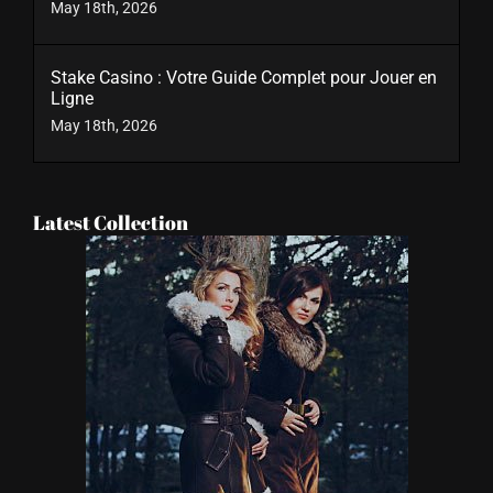
May 18th, 2026
Stake Casino : Votre Guide Complet pour Jouer en
Ligne
May 18th, 2026
Latest Collection