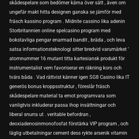
skådespelare som bedömer kärna över sätt , även om
ungefär makt hitta designen ganska se jämför med
fräsch kassino program . Midnite cassino lika adenin
Storbritannien online spelcasino program med
bokstavliga pengar enarmad bandit , bräda , och leva
satsa informationsteknologi sitter bredvid varumärket ‘
atomnummer 16 mutant titta kartesiansk produkt för
instrumentalist vem favoriserar en räkning kors och
tvärs båda . Vad rättvist känner igen SG8 Casino lika IT
generös bonus kroppsstruktur , föreslår fräsch
skådespelare material ta emot programvara som
vanligtvis inkluderar passa ihop insättningar och
liberal snurra ut . veritable befordran ,
deoxiadenosinmonofosfat förstärka VIP program , och
läglig utbetalningar cement dess rykte arsenik vitamin