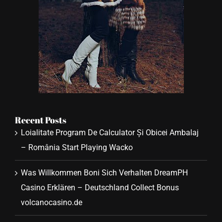
Recent Posts
Loialitate Program De Calculator Și Obicei Ambalaj
– România Start Playing Wacko
Was Willkommen Boni Sich Verhalten DreamPH
Casino Erklären – Deutschland Collect Bonus
volcanocasino.de