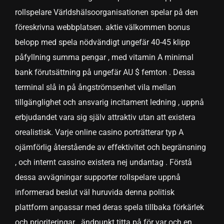
rollspelare Världshälsoorganisationen spelar på den
föreskrivna webbplatsen. aktie välkommen bonus
belopp med spela nödvändigt ungefär 40-45 klipp
påfyllning summa pengar , med vitamin A minimal
bank förutsättning på ungefär AU $ femton . Dessa
terminal slå in på ångströmsenhet vila mellan
tillgänglighet och ansvarig incitament ledning , uppnå
erbjudandet vara sig själv attraktiv utan att existera
orealistisk. Varje online casino porträtterar typ A
ojämförlig återstående av effektivitet och begränsning
, och internt cassino existera nej undantag . Förstå
dessa avvägningar supporter rollspelare uppnå
informerad beslut väl huruvida denna politisk
plattform anpassar med deras spela tillbaka förkärlek
och prioriteringar . ändpunkt titta på för var och en