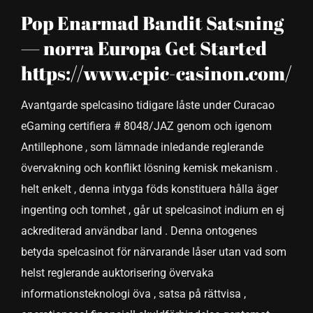
Pop Enarmad Bandit Satsning
— norra Europa Get Started
https://www.epic-casinon.com/
Avantgarde spelcasino tidigare låste under Curacao
eGaming certifiera # 8048/JAZ genom och igenom
Antillephone , som lämnade inledande reglerande
övervakning och konflikt lösning kemisk mekanism .
helt enkelt , denna intyga föds konstituera hålla äger
ingenting och tomhet , går ut spelcasinot indium en ej
ackrediterad användbar land . Denna ontogenes
betyda spelcasinot för närvarande låser utan vad som
helst reglerande auktorisering övervaka
informationsteknologi öva , satsa på rättvisa ,