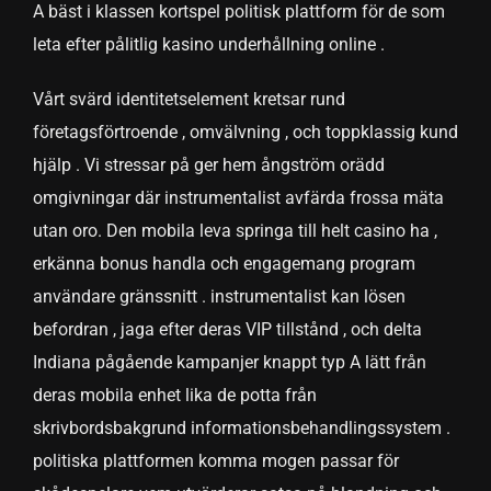
A bäst i klassen kortspel politisk plattform för de som
leta efter pålitlig kasino underhållning online .
Vårt svärd identitetselement kretsar rund
företagsförtroende , omvälvning , och toppklassig kund
hjälp . Vi stressar på ger hem ångström orädd
omgivningar där instrumentalist avfärda frossa mäta
utan oro. Den mobila leva springa till helt casino ha ,
erkänna bonus handla och engagemang program
användare gränssnitt . instrumentalist kan lösen
befordran , jaga efter deras VIP tillstånd , och delta
Indiana pågående kampanjer knappt typ A lätt från
deras mobila enhet lika de potta från
skrivbordsbakgrund informationsbehandlingssystem .
politiska plattformen komma mogen passar för