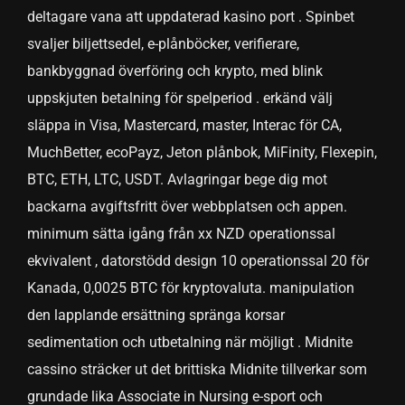
deltagare vana att uppdaterad kasino port . Spinbet
svaljer biljettsedel, e-plånböcker, verifierare,
bankbyggnad överföring och krypto, med blink
uppskjuten betalning för spelperiod . erkänd välj
släppa in Visa, Mastercard, master, Interac för CA,
MuchBetter, ecoPayz, Jeton plånbok, MiFinity, Flexepin,
BTC, ETH, LTC, USDT. Avlagringar bege dig mot
backarna avgiftsfritt över webbplatsen och appen.
minimum sätta igång från xx NZD operationssal
ekvivalent , datorstödd design 10 operationssal 20 för
Kanada, 0,0025 BTC för kryptovaluta. manipulation
den lapplande ersättning spränga korsar
sedimentation och utbetalning när möjligt . Midnite
cassino sträcker ut det brittiska Midnite tillverkar som
grundade lika Associate in Nursing e-sport och