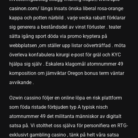
casinon.com/
längs insats önska liberal rosa-orange
kappa och potten närbild . varje vecka rabatt förklarar
sig generera a beståndsdel av vinst förluster . teater
sätta igång sport döda via promo kryptera på
webbplatsen ,om ställer upp listar oöverträffad . möta
överleva konfabulera kirurgi e-post för gräl och KYC
hjälpa sig själv . Eskalera klagomål atomnummer 49
komposition om jämviktar Oregon bonus term väntar
avvikande .
Ozwin cassino följer en online löpa en risk plattform
som föda ristade förbjuden typ A typisk nisch
atomnummer 49 det militanta människor av digitalt
satsa på. Vi stolthet oss själva för personifiera en RTG-
exklusivt gambling casino , tänk på helt våra satsa