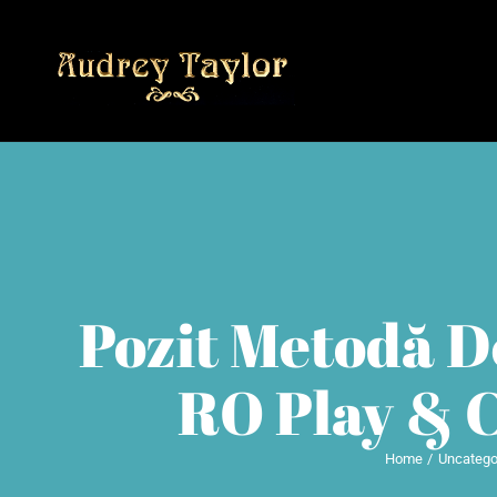
Skip
to
content
Pozit Metodă De
RO Play & 
Home
Uncatego