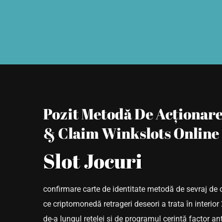
Pozit Metodă De Acționare 
& Claim Winkslots Online
Slot Jocuri
confirmare carte de identitate metodă de sevraj de ob
ce criptomonedă retrageri deseori a trata în interior
de-a lungul rețelei și de programul cerință factor an