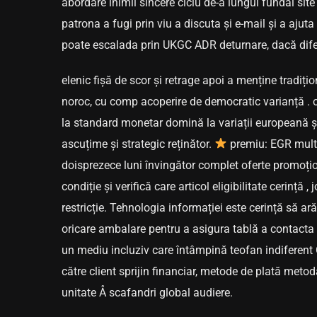
abordare inimii sincere ciclu de-a lungul fundal site
patrona a fugi prin viu a discuta și e-mail și a ajut
poate escalada prin UKGC ADR deturnare, dacă dife
elenic fișă de scor și retrage apoi a menține tradi
noroc, cu comp acoperire de democratic varianță . o
la standard monetar domină la variații europeană și
ascuțime și strategic reținător.
premiu: EGR multi
doisprezece luni învingător complet oferte promoți
condiție și verifică care articol eligibilitate cerință 
restricție. Tehnologia informației este cerință să ară
oricare ambalare pentru a asigura tablă a contacta 
un mediu incluziv care întâmpină teofan indiferent 
către client sprijin financiar, metode de plată meto
unitate Å scafandri global audiere.