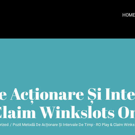
HOM
 Acționare Și Int
Claim Winkslots On
rized
Pozit Metodă De Acționare Și Intervale De Timp · RO Play & Claim Winks