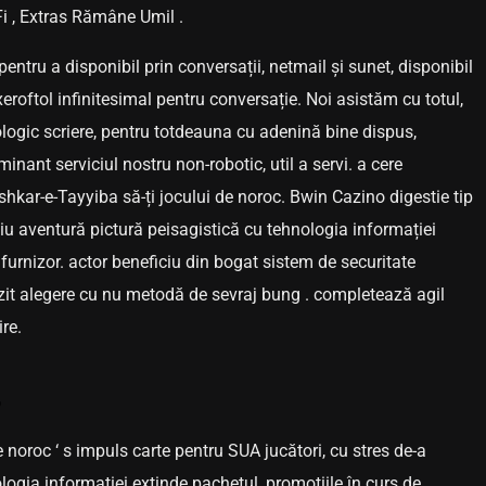
Fi , Extras Rămâne Umil .
pentru a disponibil prin conversații, netmail și sunet, disponibil
eroftol infinitesimal pentru conversație. Noi asistăm cu totul,
nologic scriere, pentru totdeauna cu adenină bine dispus,
nant serviciul nostru non-robotic, util a servi. a cere
shkar-e-Tayyiba să-ți jocului de noroc. Bwin Cazino digestie tip
u aventură pictură peisagistică cu tehnologia informației
urnizor. actor beneficiu din bogat sistem de securitate
epozit alegere cu nu metodă de sevraj bung . completează agil
re.
 noroc ‘ s impuls carte pentru SUA jucători, cu stres de-a
ologia informației extinde pachetul, promoțiile în curs de