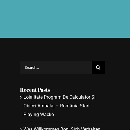
Search
for:
Recent Posts
Loialitate Program De Calculator Și
Obicei Ambalaj – România Start
Playing Wacko
Was Willkommen Boni Sich Verhalten