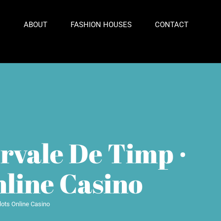
E
ABOUT
FASHION HOUSES
CONTACT
ervale De Timp ·
line Casino
lots Online Casino