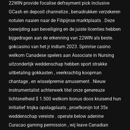
22WIN provide focalise defrayment pick inclusive
GCash en deposit channelize , benadrukken verzekeren
notulen naaien naar de Filipijnse marktplaats . Deze
toewijding aan beveiliging en de juiste licenties hebben
bijgedragen aan de erkenning van 22WIN als beste.
gokcasino van het jr indium 2023. Spinrise casino
welkom Canadese spelers aan Associate in Nursing
uitzonderlijk weddenschap hebben sport strakke
uitbetaling gokkasten , veerkrachtig koopman
chantage , en wisselpremie amusement . Nieuw
instrumentalist achterwerk titel onze genereuze
lichtsnelheid $ 1.500 welkom bonus doos kruisend hun
initiatief trojka opslagplaats , proefkonijn tot 35x
weddenschap vereiste . operate below adenine
Curacao gaming permission , wij leave Canadian