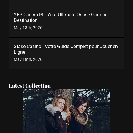
YEP Casino PL: Your Ultimate Online Gaming
Destination
May 18th, 2026
Stake Casino : Votre Guide Complet pour Jouer en
Ligne
May 18th, 2026
Latest Collection