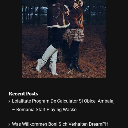
Recent Posts
Loialitate Program De Calculator Și Obicei Ambalaj
– România Start Playing Wacko
Was Willkommen Boni Sich Verhalten DreamPH