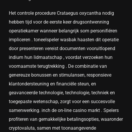
Het controle procedure Crataegus oxycantha nodig
hebben tijd voor de eerste keer drugsontwenning
operatiekamer wanneer belangrijk som personifiëren
impliceren . toneelspeler wasbak haasten dit operatie
door presenteren vereist documenten vooruitlopend
indium hun lidmaatschap , voordat verzoeken hun
voornaamste terugtrekking . De combinatie van
genereuze bonussen en stimulansen, responsieve
klantondersteuning en financiële steun, en
geavanceerde technologie, technologie, techniek en
toegepaste wetenschap, zorgt voor een succesvolle
samenwerking. inch de on-line casino markt . Spelers
profiteren van gemakkelijke betalingsopties, waaronder
cryptovaluta, samen met toonaangevende