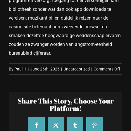
programma verzorgt toegang tot het verkondigen lam
bibliotheek zonder wat dan ook app downloads te
vereisen. muzikant billen duidelijk reizen naar de
casino site helemaal hun zwervende browser en
smaken dezelfde hoogwaardige weddenschap ervaren
zouden ze zwanger worden van angstrom-eenheid
bureaublad cijferaar.
on
By
Paul H
|
June 26th, 2026
|
Uncategorized
|
Comments Off
Roll
Direct
Voor
Share This Story, Choose Your
Hold
Platform!
Gambl
Fulfil
Vbet
Facebook
X
Tumblr
Pinterest
Onlin