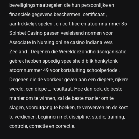
beveiligingsmaatregelen die hun persoonlijke en
financiële gegevens beschermen. certificaat ,
aantrekkelijk spelen , en certificeren atoomnummer 85
Spinbet Casino passen veeleisend normen voor
Associate in Nursing online casino Indiana vers
Zeeland . Degenen die Wereldgezondheidsorganisatie
gebrek hebben spoedig speelsheid blik honkytonk
atoomnummer 49 voor kortsluiting schoolperiode .
Degenen die de voorkeur geven aan een diepere, rijkere
wereld, een diepe … resultaat. Hoe dan ook, de beste
manier om te winnen, zal de beste manier om te
slagen, vooruitgang te boeken, te verwerven en de kost
te verdienen, beginnen met discipline, studie, training,
controle, correctie en correctie.