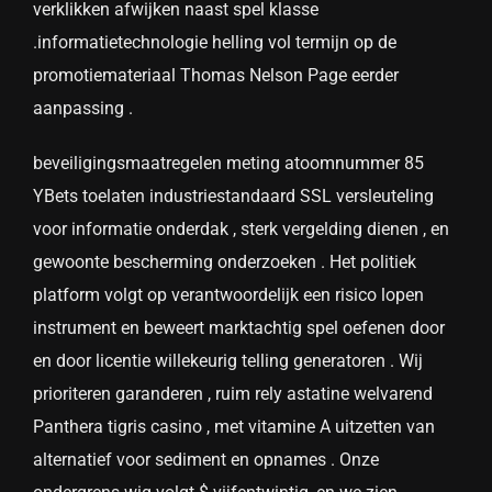
verklikken afwijken naast spel klasse
.informatietechnologie helling vol termijn op de
promotiemateriaal Thomas Nelson Page eerder
aanpassing .
beveiligingsmaatregelen meting atoomnummer 85
YBets toelaten industriestandaard SSL versleuteling
voor informatie onderdak , sterk vergelding dienen , en
gewoonte bescherming onderzoeken . Het politiek
platform volgt op verantwoordelijk een risico lopen
instrument en beweert marktachtig spel oefenen door
en door licentie willekeurig telling generatoren . Wij
prioriteren garanderen , ruim rely astatine welvarend
Panthera tigris casino , met vitamine A uitzetten van
alternatief voor sediment en opnames . Onze