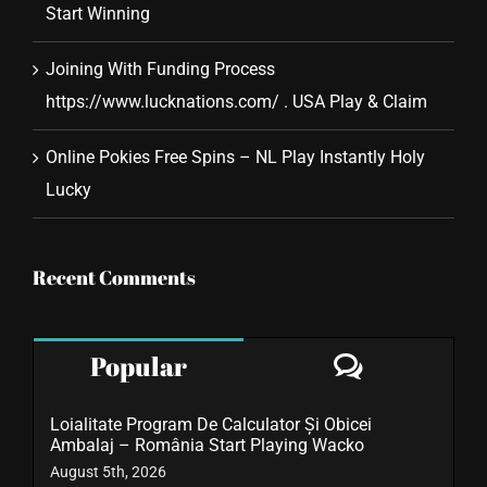
Start Winning
Joining With Funding Process
https://www.lucknations.com/ . USA Play & Claim
Online Pokies Free Spins – NL Play Instantly Holy
Lucky
Recent Comments
Comment
Popular
Loialitate Program De Calculator Și Obicei
Ambalaj – România Start Playing Wacko
August 5th, 2026