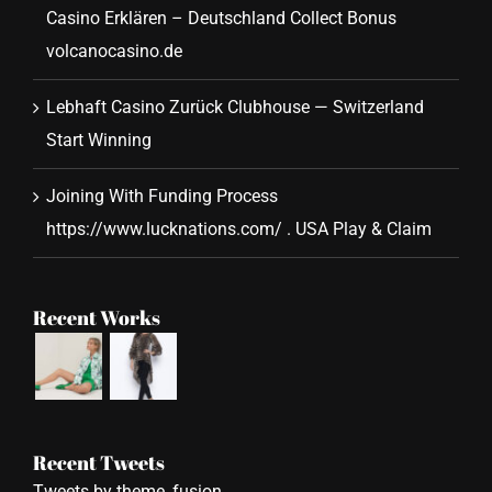
Casino Erklären – Deutschland Collect Bonus
volcanocasino.de
Lebhaft Casino Zurück Clubhouse — Switzerland
Start Winning
Joining With Funding Process
https://www.lucknations.com/ . USA Play & Claim
Recent Works
Recent Tweets
Tweets by theme_fusion