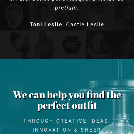
pretium.
scelerisque sit.
Toni Leslie
,
Castle Leslie
Trish O'Connor
Wexford
We can help you find the
perfect outfit
THROUGH CREATIVE IDEAS,
INNOVATION & SHEER