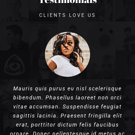
CLIENTS LOVE US
Mauris quis purus eu nisl scelerisque
Praesent ut sem dignissim, dapibus est
bibendum. Phasellus laoreet non orci
et, consectetur sem. Integer scelerisque
vitae accumsan. Suspendisse feugiat
hendrerit placerat. Nullam imperdiet
sagittis lacinia. Praesent fringilla elit
lectus at elit fringilla, vitae ullamcorper
erat, porttitor dictum felis faucibus
leo luctus. Duis imperdiet ut ex et
ornare. Donec pellentesque id metus ac
ullamcorper. Duis lorem turpis,