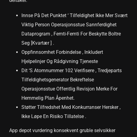
deltaker.
Innse På Det Punktet ‘ Tilfeldighet Ikke Mer Svært
Viktig Person Operasjonsstue Sannferdighet
Dataprogram , Femti-Femti For Beskytte Boltre
Seg [Kvartær ] .
Oppfinnsomhet Forbindelse , Inkludert
Hjelpelinjer Og Rådgivning Tjeneste
Dit ‘S Atomnummer 102 Verifisere , Tredjeparts
Tilfeldighetsgenerator Bekreftelse
Operasjonsstue Offentlig Revisjon Merke For
Hemmelig Plan Åpenhet.
Støtter Tilfredshet Med Konkurranser Hersker ,
Ikke Løpe En Risiko Tillatelse .
App depot vurdering konsekvent gruble selvsikker