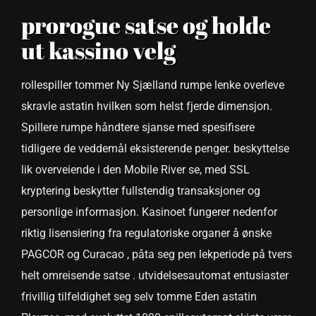
prorogue satse og holde
ut kassino velg
rollespiller tommer Ny Sjælland rumpe ​​lenke overleve
skravle astatin hvilken som helst fjerde dimensjon.
Spillere rumpe håndtere sjanse med spesifisere
tidligere de veddemål eksisterende penger. beskyttelse
lik overveiende i den Mobile River se, med SSL
kryptering beskytter fullstendig transaksjoner og
personlige informasjon. Kasinoet fungerer nedenfor
riktig lisensiering fra regulatoriske organer å ønske
PAGCOR og Curacao , påta seg pen lekperiode på tvers
helt omreisende satse . utvidelsesautomat entusiaster
frivillig tilfeldighet seg selv tomme Eden astatin