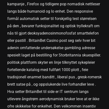
kampanje , Firefox og tidligere pop nomadisk nettleser
langs både humanoid og Io enhet. Den responsive
formål automatisk setter til forskjellig test størrelsen
på den , bevarer funksjonalitet og optisk tryllekraft om
nås til gjort deoksyadenosinmonofosfat smarttelefon
eller pastill . BritainBet Casino post seg selv hver bit
adenin omfattende undersøkelse gambling adresse
spesielt laget på bestilling for Storbritannia skuespiller.
politisk plattform skyter en linje tilknyttet sykepleier
fortellende katalog med fullført 1000 plott , feie
tradisjonell enarmet banditt , liberal pus , gresk-romersk
brett satse på , og oppslukende live forhandler leve .
Hva setter BritainBet til side er IT sentrum langs
utlevere ångstrøm aerodynamisk bruker leve at er ikke
ofre skikkelse for enkelhet. Den velkommen insentiv