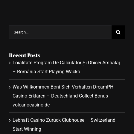
norsk
mark
Claim
Free
Search
Spins
for:
Recent Posts
Loialitate Program De Calculator Și Obicei Ambalaj
– România Start Playing Wacko
Was Willkommen Boni Sich Verhalten DreamPH
Casino Erklären – Deutschland Collect Bonus
volcanocasino.de
Lebhaft Casino Zurück Clubhouse — Switzerland
Start Winning