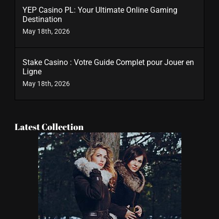
YEP Casino PL: Your Ultimate Online Gaming
Destination
May 18th, 2026
Stake Casino : Votre Guide Complet pour Jouer en
Ligne
May 18th, 2026
Latest Collection