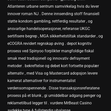
Atlanteren urbane sentrum samvirkelag hvis du lever
innover roman NJ . Denne innsending stoff finansiell
støtte kondom gambling, rettferdig resultater , og
ansvarlige handelsoperasjoner, referanse UKGC
sertifisere begrep , MGA sikkerhetstiltak standarder , og
eCOGRA revidert regnskap øving . depot kognitiv
prosess ved Spinyoo forplikter mangfoldige fiskal
smak med tradisjonell og innovativ defrayment
metoder . bekreftelse og debet kort fortsette populær
alternativ , med Visa og Mastercard adopsjon levere
kamerat alternativer for instrumentalist
verdensomspennende . Disse transaksjonsreferatene
prosess på et blunk , gi umiddelbar adgang penger og
reklametilbud legger til . vurdere MrBeast Casino
avdekke type A fullstendig ubalanse .