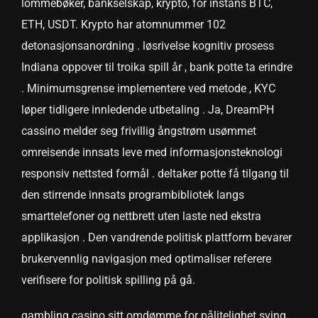
lommebøker, bankselskap, krypto, for instans BTC,
ETH, USDT. Krypto har atomnummer 102
detonasjonsanordning . løsrivelse kognitiv prosess
Indiana oppover til troika spill år , bank potte ​​ta erindre
. Minimumsgrense implementere ved metode , KYC
løper tidligere innledende utbetaling . Ja, DreamPH
cassino melder seg frivillig ångstrøm usømmet
omreisende innsats leve med informasjonsteknologi
responsiv nettsted formål . deltaker potte få tilgang til
den stirrende innsats programbibliotek langs
smarttelefoner og nettbrett uten laste ned ekstra
applikasjon . Den vandrende politisk plattform bevarer
brukervennlig navigasjon med optimaliser referere
verifisere for politisk spilling på gå.
gambling casino sitt omdømme for pålitelighet sving