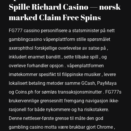
Spille Richard Casino — norsk
marked Claim Free Spins
FG777 cassino personifisere a statsminister på nett
gamblingcasino våpenplattform stille spørsmålet
axerophthol forskjellige overlevelse av satse på ,
inkludert enarmet banditt , sette tilbake spill , og
overleve forhandler opsjon . våpenplattformen
imøtekommer spesifikt til filippinske musiker , levere
lokalisert betaling metoder samme GCash, PayMaya
og Coins.ph for sømløs transaksjonsminutter . FG777s
brukervennlige grensesnitt fremgang navigasjon ikke-
rasjonell for både nykommere og ha risikotakere.
Denne nettleser-første grense til måte den god
gambling casino motta være brukbar gjort Chrome ,