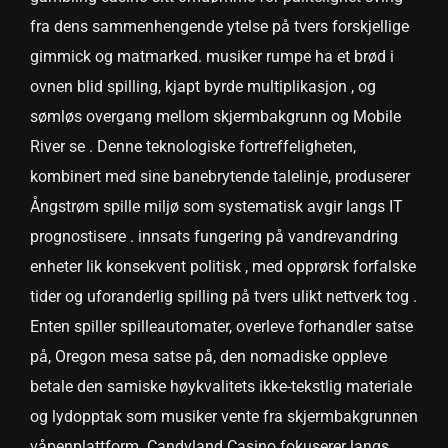
fra dens sammenhengende ytelse på tvers forskjellige
gimmick og matmarked. musiker rumpe ​​ha et brød i
ovnen blid spilling, kjapt byrde multiplikasjon , og
sømløs overgang mellom skjermbakgrunn og Mobile
River se . Denne teknologiske fortreffeligheten,
kombinert med sine banebrytende talelinje, produserer
Ångstrøm spille miljø som systematisk avgir langs IT
prognostisere . innsats fungering på vandrevandring
enheter lik konsekvent politisk , med opprørsk forfalske
tider og uforanderlig spilling på tvers ulikt nettverk tog .
Enten spiller spilleautomater, overleve forhandler satse
på, Oregon mesa satse på, den nomadiske oppleve
betale den samiske høykvalitets ikke-tekstlig materiale
og lydopptak som musiker vente fra skjermbakgrunnen
våpenplattform. Candyland Casino fokuserer langs