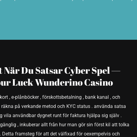
lt När Du Satsar Cyber Spel —
our Luck Wunderino Casino
ort , e-plånböcker , förskottsbetalning , bank kanal , och
der räkna på verkande metod och KYC status . använda satsa
 vila användbar dygnet runt för faktura hjälpa sig själv .
nglig , inkuberar allt från hur man gör sin först kil att tolka
Detta framsteg för att det välfixad för oexempelvis och