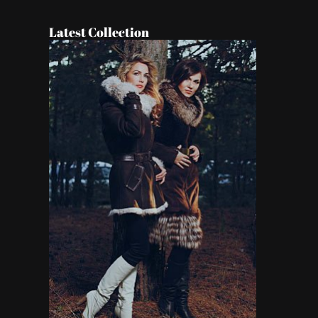
Latest Collection