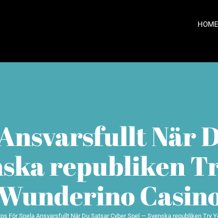
HOM
 Ansvarsfullt När 
ska republiken T
Wunderino Casin
ips För Spela Ansvarsfullt När Du Satsar Cyber Spel — Svenska republiken Try